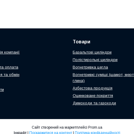
Товари
я компанії
Базальтові циліндри
Полістирольні циліндри
та оплата
Вогнетривка цегла
я та обмін
Вогнетривкі суміші (шамот, мерт
глина)
Азбестова продукція
ти
Оцинковане покриття
Димоходи та газоходи
Сайт створений на маркетплейсі
Prom.ua
Інкрафт |
Поскаржитися на контент
|
Політика конфіденційності