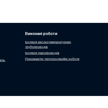
Виконані роботи
Ізоляція високотемпературних
трубопроводів
Ізоляція паропроводів
Різноманітні теплоізоляційні роботи
ель,