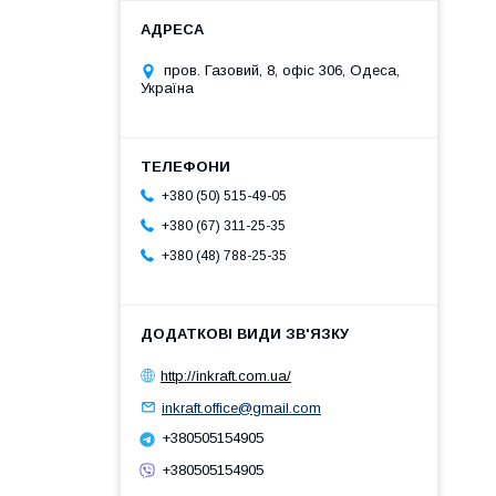
пров. Газовий, 8, офіс 306, Одеса,
Україна
+380 (50) 515-49-05
+380 (67) 311-25-35
+380 (48) 788-25-35
http://inkraft.com.ua/
inkraft.office@gmail.com
+380505154905
+380505154905