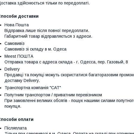
оставка здійснюється тільки по передоплаті.
Способи доставки
Нова Пошта
Відправка лише після повної передоплати.

Габаритний товар відправляється з адреси.
Самовивіз
Самовивіз зі складу в м. Одеса
Meest ПОШТА
Отправка товара с адреса склада - г. Одесса, пер. Газовый, 8
Delivery
Продавці та покупці можуть скористатися багаторазовим промо
доставку Delivery.
Транспортна компанія "САТ"
Попутним транспортом / приватним перевізником
При замовленні великих обсягів - пошук нашими силами попутног
покупця.
Способи оплати
Післяплата
Тільки при самовивозі в м. Одеса. Оплата на складі при отриман