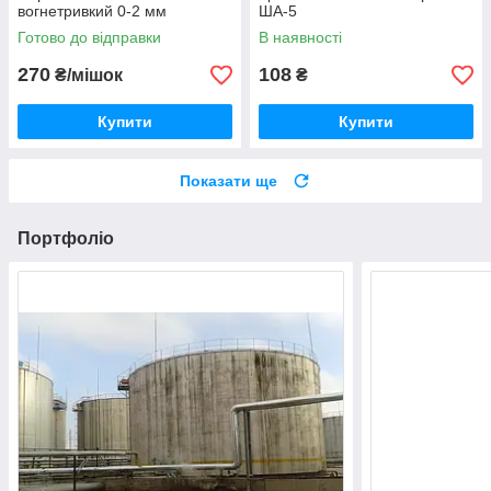
вогнетривкий 0-2 мм
ША-5
Готово до відправки
В наявності
270
108
₴/мішок
₴
Купити
Купити
Показати ще
Портфоліо