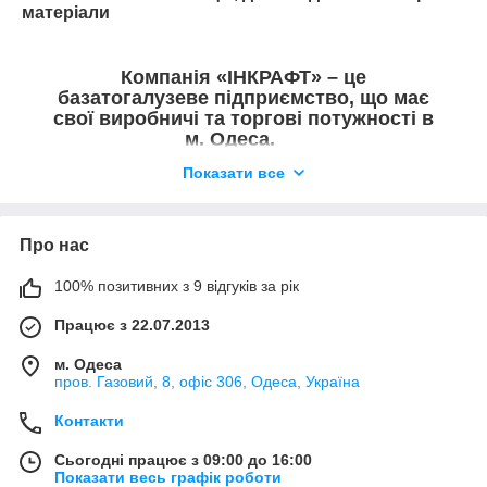
матеріали
Компанія «ІНКРАФТ» – це
базатогалузеве підприємство, що має
свої виробничі та торгові потужності в
м. Одеса.
Наш багатий досвід реалізованих
Показати все
енергозберігаючих програм, дозволяє
впроваджувати сучасні технології на
енергетичних, харчових, хімічних і житлово-
Про нас
комунальних підприємствах.
100% позитивних з 9 відгуків за рік
Скорочуючи тепловтрати, що впливають на
виробничі та економічні показники, знижуючи
Працює з 22.07.2013
витрати і мінімізуючи собівартість продукції, що
випускається, забезпечується довгострокова,
м. Одеса
ефективна експлуатація і ремонтопридатність
пров. Газовий, 8, офіс 306, Одеса, Україна
технологічного обладнання.
Контакти
Сьогодні працює з 09:00 до 16:00
Показати весь графік роботи