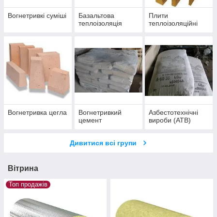
Вогнетривкі суміші
Базальтова
Плити
теплоізоляція
теплоізоляційні
Вогнетривка цегла
Вогнетривкий
Азбестотехнічні
цемент
вироби (АТВ)
Дивитися всі групи
Вітрина
Топ продажів