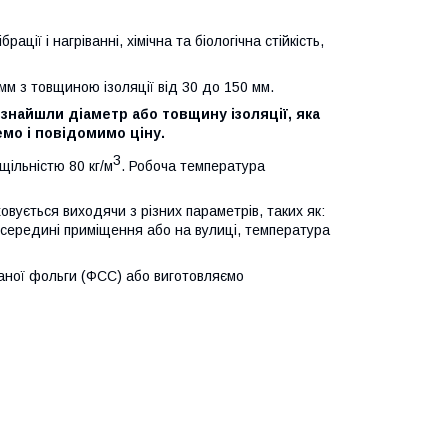
ції і нагріванні, хімічна та біологічна стійкість,
мм з товщиною ізоляції від 30 до 150 мм.
е знайшли діаметр або товщину ізоляції, яка
мо і повідомимо ціну.
3
щільністю 80 кг/м
. Робоча температура
вується виходячи з різних параметрів, таких як:
середині приміщення або на вулиці, температура
ної фольги (ФСС) або виготовляємо