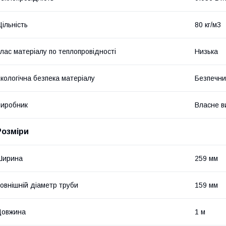
ільність
80 кг/м3
лас матеріалу по теплопровідності
Низька
кологічна безпека матеріалу
Безпечн
иробник
Власне в
Розміри
Ширина
259 мм
овнішній діаметр труби
159 мм
Довжина
1 м