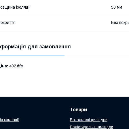
овщина ізоляції
50 мм
окриття
Без покр
нформація для замовлення
іна:
402 ₴/м
Товари
я компанії
Базальтові циліндри
Полістирольні циліндри