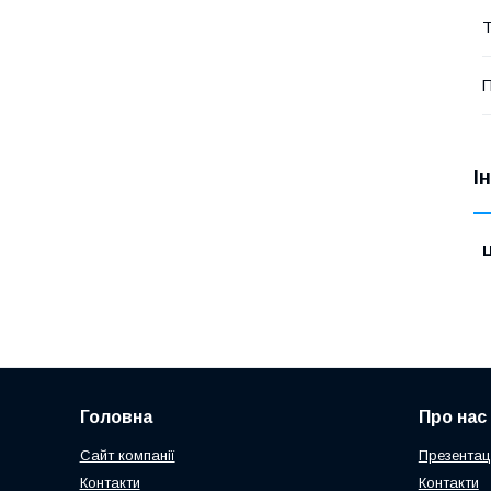
Т
П
І
Ц
Головна
Про нас
Сайт компанії
Презентаці
Контакти
Контакти