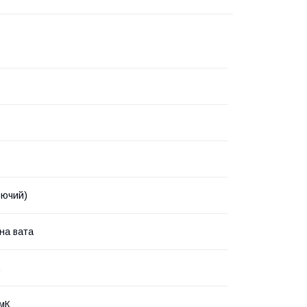
рючий)
на вата
.
/мК