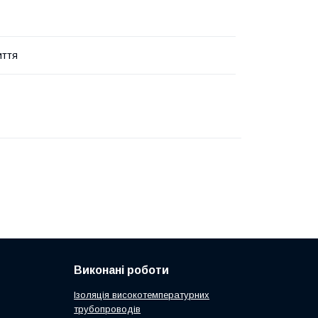
иття
Виконані роботи
Ізоляція високотемпературних
трубопроводів