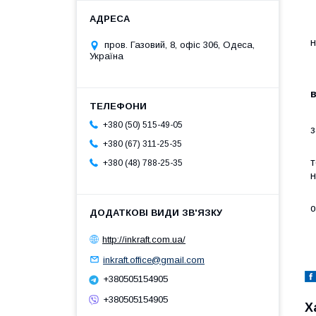
Т
П
н
пров. Газовий, 8, офіс 306, Одеса,
Україна
В
в
Б
+380 (50) 515-49-05
з
+380 (67) 311-25-35
Т
т
+380 (48) 788-25-35
н
Т
о
Д
http://inkraft.com.ua/
inkraft.office@gmail.com
+380505154905
+380505154905
Х