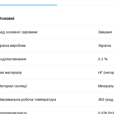
Основні
ид основної сировини
Змішане
раїна виробник
Україна
одопоглинання
0.1 %
ип матеріалу
НГ (него
атеріал ізоляції
Мінераль
аксимальна робоча температура
450 град
еплопровідність
0.036 Вт