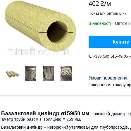
402 ₴/м
Показати оптові ціни
В наявності
Оптом і 
Купити
+380 (50) 515-49-05
повернення товару п
Базальтовий циліндр ø159/50 мм
: зовнішній діаметр т
іаметр труби разом з ізоляцією = 259 мм.
азальтовий циліндр – негорючий утеплювач для трубопроводів, д