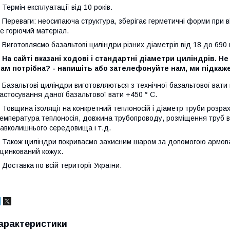
ермін експлуатації від 10 років.
ереваги: ​​неосипаюча структура, зберігає герметичні форми при вібра
е горючий матеріал.
иготовляємо базальтові циліндри різних діаметрів від 18 до 690 
На сайті вказані ходові і стандартні діаметри циліндрів. Н
ам потрібна? - напишіть або зателефонуйте нам, ми підкаже
азальтові циліндри виготовляються з технічної базальтової вати 
астосування даної базальтової вати +450 ° С.
овщина ізоляції на конкретний теплоносій і діаметр труби розрахо
емпература теплоносія, довжина трубопроводу, розміщення труб в
авколишнього середовища і т.д.
акож циліндри покриваємо захисним шаром за допомогою армова
цинкований кожух.
оставка по всій території України.
арактеристики