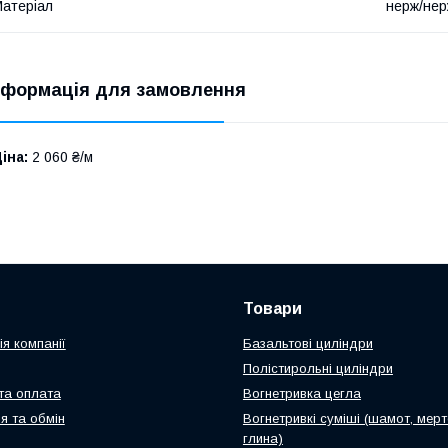
атеріал
нерж/не
нформація для замовлення
іна:
2 060 ₴/м
Товари
я компанії
Базальтові циліндри
Полістирольні циліндри
та оплата
Вогнетривка цегла
я та обмін
Вогнетривкі суміші (шамот, мерт
глина)