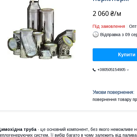
2 060 ₴/м
Під замовлення
Опт
Відправка з 09 се
Купити
+380505154905
повернення товару п
Димохідна труба
- це основний компонент, без якого неможливе 
еплогенеруючих систем. Її вибір багато в чому залежить від палив