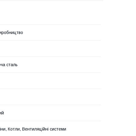
иробництво
ча сталь
ий
іни, Котли, Вентиляційні системи