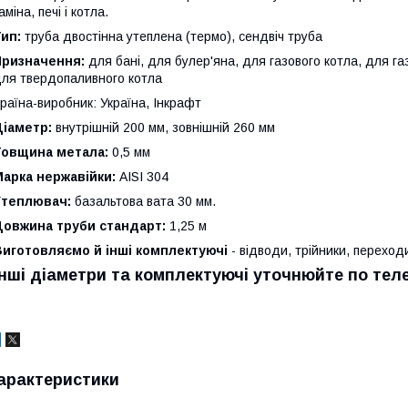
аміна, печі і котла.
ип:
труба двостінна утеплена (термо), сендвіч труба
Призначення:
для бані, для булер'яна, для газового котла, для газ
ля твердопаливного котла
раїна-виробник: Україна, Інкрафт
Діаметр:
внутрішній 200 мм, зовнішній 260 мм
Товщина метала:
0,5 мм
арка нержавійки:
AISI 304
Утеплювач:
базальтова вата 30 мм.
Довжина труби стандарт:
1,25 м
Виготовляємо й інші комплектуючі
- відводи, трійники, переход
Інші діаметри та комплектуючі уточнюйте по тел
арактеристики