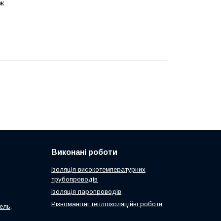
рж
Виконані роботи
Ізоляція високотемпературних
трубопроводів
Ізоляція паропроводів
Різноманітні теплоізоляційні роботи
ель,