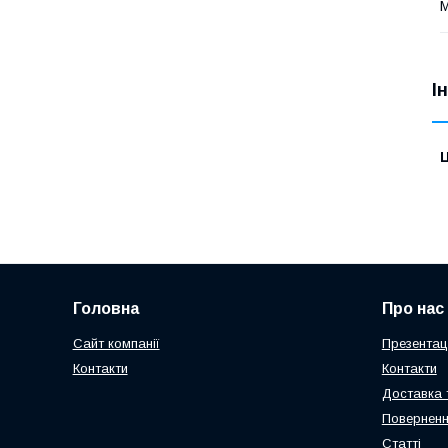
М
І
Ц
Головна
Про нас
Сайт компанії
Презентаці
Контакти
Контакти
Доставка 
Поверненн
Статті