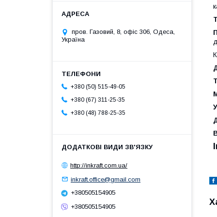
к
Т
пров. Газовий, 8, офіс 306, Одеса,
Україна
д
К
+380 (50) 515-49-05
М
+380 (67) 311-25-35
+380 (48) 788-25-35
http://inkraft.com.ua/
inkraft.office@gmail.com
+380505154905
Х
+380505154905