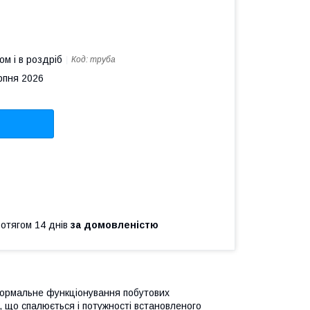
ом і в роздріб
Код:
труба
рпня 2026
ротягом 14 днів
за домовленістю
нормальне функціонування побутових
а, що спалюється і потужності встановленого