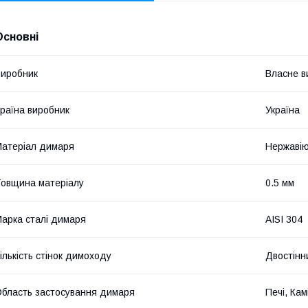
Основні
иробник
Власне в
раїна виробник
Україна
атеріал димаря
Нержавію
овщина матеріалу
0.5 мм
арка сталі димаря
AISI 304
ількість стінок димоходу
Двостінн
бласть застосування димаря
Печі, Кам