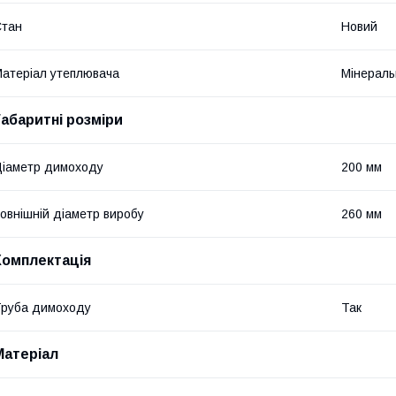
Стан
Новий
атеріал утеплювача
Мінераль
Габаритні розміри
іаметр димоходу
200 мм
овнішній діаметр виробу
260 мм
Комплектація
руба димоходу
Так
Матеріал