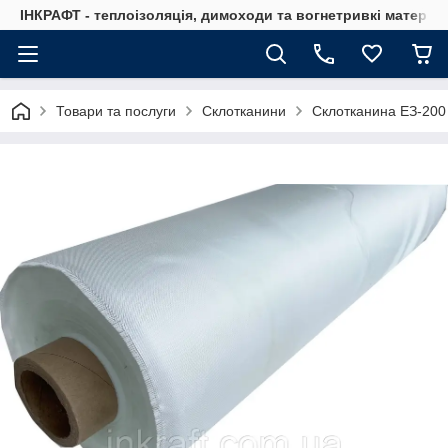
ІНКРАФТ - теплоізоляція, димоходи та вогнетривкі матеріа
Товари та послуги
Склотканини
Склотканина ЕЗ-200