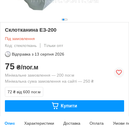
Склотканина ЕЗ-200
Під замовлення
Код: стеклоткань
Тільки опт
Відправка з
13 серпня 2026
75
₴/пог.м
Мінімальне замовлення — 200 пог.м
Мінімальна сума замовлення на сайті — 250 ₴
72 ₴
від 600 пог.м
Купити
Опис
Характеристики
Доставка
Оплата
Умови п