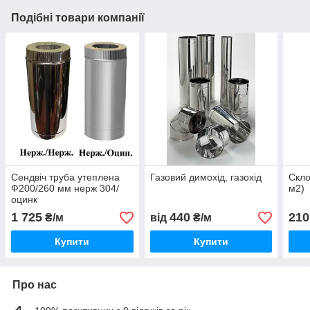
Подібні товари компанії
Сендвіч труба утеплена
Газовий димохід, газохід
Скло
Ф200/260 мм нерж 304/
м2)
оцинк
1 725
440
210
₴/м
від
₴/м
Купити
Купити
Про нас