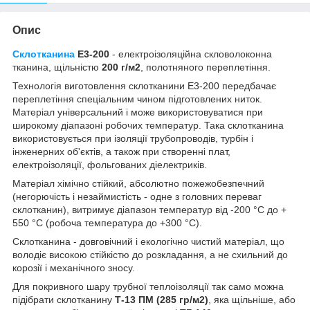
Опис
Склотканина
Е3-200
- електроізоляційна скловолоконна
тканина, щільністю
200 г/м2
, полотняного переплетіння.
Технологія виготовлення склотканини Е3-200 передбачає
переплетіння спеціальним чином підготовлених ниток.
Матеріал універсальний і може використовуватися при
широкому діапазоні робочих температур. Така склотканина
використовується при ізоляції трубопроводів, турбін і
інженерних об'єктів, а також при створенні плат,
електроізоляції, фольгованих діелектриків.
Матеріал хімічно стійкий, абсолютно пожежобезпечний
(негорючість і незаймистість - одне з головних переваг
склотканин), витримує діапазон температур від -200 °С до +
550 °С (робоча температура до +300 °С).
Склотканина - довговічний і екологічно чистий матеріал, що
володіє високою стійкістю до розкладання, а не схильний до
корозії і механічного зносу.
Для покривного шару трубної теплоізоляції так само можна
підібрати склотканину
Т-13 ПМ (285 гр/м2)
, яка щільніше, або