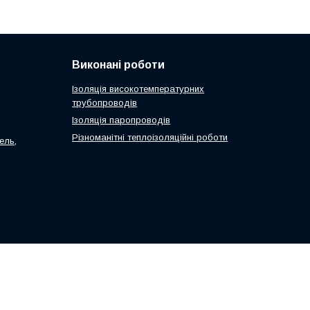
Виконані роботи
Ізоляція високотемпературних
трубопроводів
Ізоляція паропроводів
Різноманітні теплоізоляційні роботи
ель,