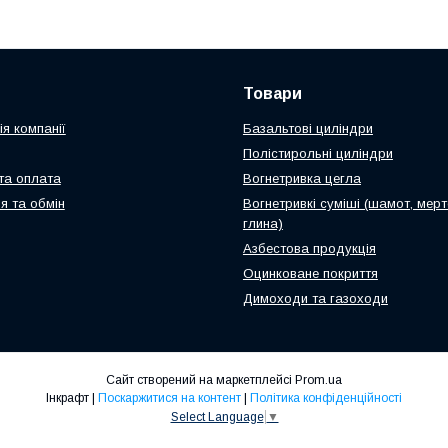
Товари
я компанії
Базальтові циліндри
Полістирольні циліндри
та оплата
Вогнетривка цегла
я та обмін
Вогнетривкі суміші (шамот, мерт
глина)
Азбестова продукція
Оцинковане покриття
Димоходи та газоходи
Сайт створений на маркетплейсі
Prom.ua
Інкрафт |
Поскаржитися на контент
|
Політика конфіденційності
Select Language
▼