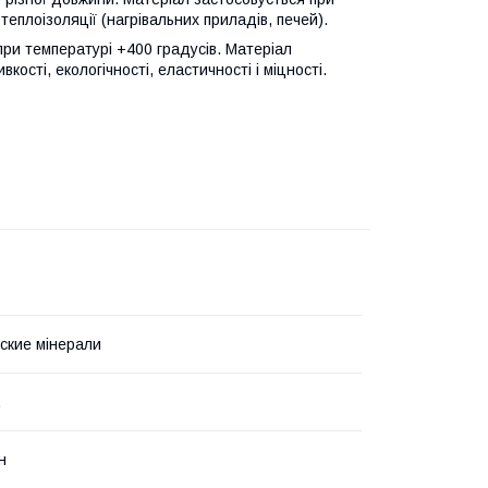
еплоізоляції (нагрівальних приладів, печей).
при температурі +400 градусів. Матеріал
ості, екологічності, еластичності і міцності.
ские мінерали
.
н