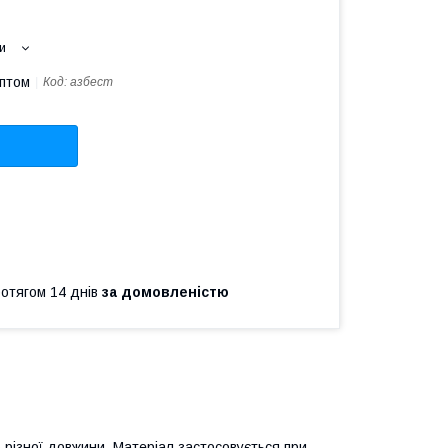
и
оптом
Код:
азбест
ротягом 14 днів
за домовленістю
 різної довжини. Матеріал застосовується при