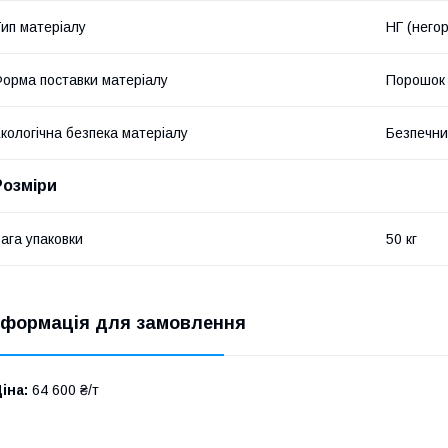
ип матеріалу
НГ (него
орма поставки матеріалу
Порошок
кологічна безпека матеріалу
Безпечн
Розміри
ага упаковки
50 кг
нформація для замовлення
іна:
64 600 ₴/т