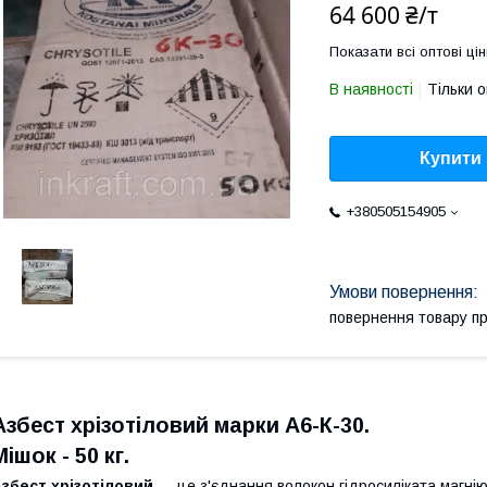
64 600 ₴/т
Показати всі оптові цін
В наявності
Тільки 
Купити
+380505154905
повернення товару п
Азбест хрізотіловий марки А6-К-30.
Мішок - 50 кг.
збест хрізотіловий
— це з'єднання волокон гідросиліката магнію