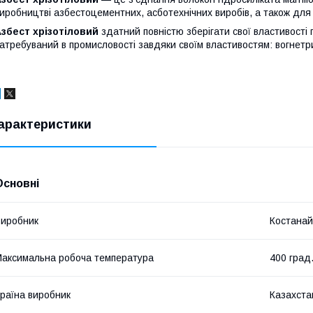
иробництві азбестоцементних, асботехнічних виробів, а також для т
збест хрізотіловий
здатний повністю зберігати свої властивості 
атребуваний в промисловості завдяки своїм властивостям: вогнетривк
арактеристики
Основні
иробник
Костанай
аксимальна робоча температура
400 град
раїна виробник
Казахста