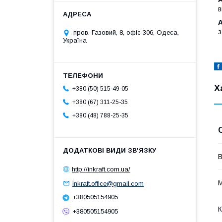
в
А
з
пров. Газовий, 8, офіс 306, Одеса,
Україна
Х
+380 (50) 515-49-05
+380 (67) 311-25-35
+380 (48) 788-25-35
В
http://inkraft.com.ua/
М
inkraft.office@gmail.com
+380505154905
К
+380505154905