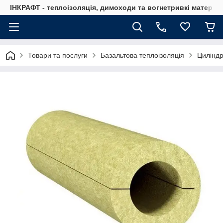
ІНКРАФТ - теплоізоляція, димоходи та вогнетривкі матеріа
Товари та послуги
Базальтова теплоізоляція
Циліндр