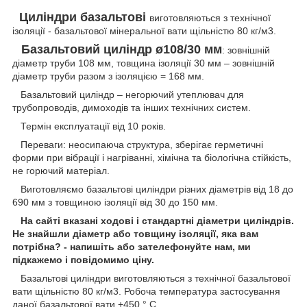
Циліндри базальтові
виготовляються з технічної
ізоляції - базальтової мінеральної вати щільністю 80 кг/м3.
Базальтовий циліндр ø108/30 мм
: зовнішній
діаметр труби 108 мм, товщина ізоляції 30 мм – зовнішній
діаметр труби разом з ізоляцією = 168 мм.
Базальтовий циліндр – негорючий утеплювач для
трубопроводів, димоходів та інших технічних систем.
Термін експлуатації від 10 років.
Переваги: ​​неосипаюча структура, зберігає герметичні
форми при вібрації і нагріванні, хімічна та біологічна стійкість,
не горючий матеріал.
Виготовляємо базальтові циліндри різних діаметрів від 18 до
690 мм з товщиною ізоляції від 30 до 150 мм.
На сайті вказані ходові і стандартні діаметри циліндрів.
Не знайшли діаметр або товщину ізоляції, яка вам
потрібна? - напишіть або зателефонуйте нам, ми
підкажемо і повідомимо ціну.
Базальтові циліндри виготовляються з технічної базальтової
вати щільністю 80 кг/м
3
. Робоча температура застосування
даної базальтової вати +450 ° С.