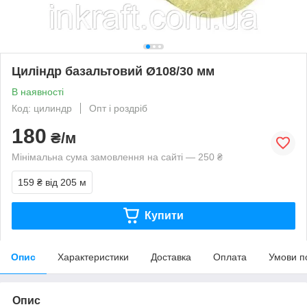
Циліндр базальтовий Ø108/30 мм
В наявності
Код: цилиндр
Опт і роздріб
180
₴/м
Мінімальна сума замовлення на сайті — 250 ₴
159 ₴
від 205 м
Купити
Опис
Характеристики
Доставка
Оплата
Умови п
Опис