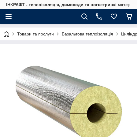
ІНКРАФТ - теплоізоляція, димоходи та вогнетривкі матеріа
Товари та послуги
Базальтова теплоізоляція
Циліндр