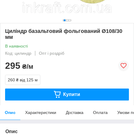
Циліндр базальтовий фольгований Ø108/30
мм
В наявності
Код: цилиндр
Опт і роздріб
295
₴/м
260 ₴
від 125 м
Купити
Опис
Характеристики
Доставка
Оплата
Умови п
Опис