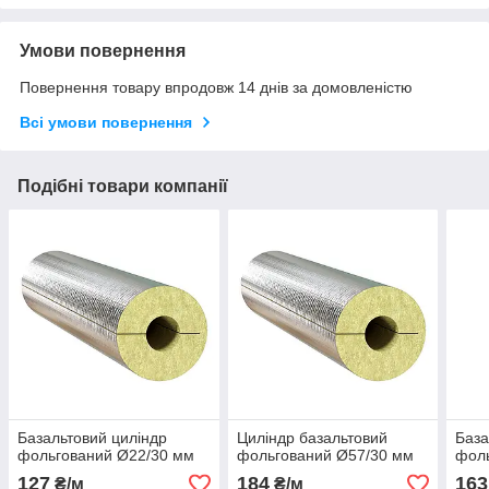
Умови повернення
Повернення товару впродовж 14 днів за домовленістю
Всі умови повернення
Подібні товари компанії
Базальтовий циліндр
Циліндр базальтовий
База
фольгований Ø22/30 мм
фольгований Ø57/30 мм
фол
127
184
163
₴/м
₴/м