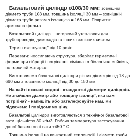
Базальтовий циліндр ø108/30 мм:
зовнішній
діаметр труби 108 мм, товщина ізоляції 30 мм – зовнішній
діаметр труби разом з ізоляцією = 168 мм. Покриття:
армована фольга.
Базальтовий циліндр – негорючий утеплювач для
трубопроводів, димоходів та інших технічних систем.
Термін експлуатації від 10 років.
Переваги: ​​неосипаюча структура, зберігає герметичні
форми при вібрації і нагріванні, хімічна та біологічна стійкість,
не горючий матеріал.
Виготовляємо базальтові циліндри різних діаметрів від 18 до
690 мм з товщиною ізоляції від 30 до 150 мм.
На сайті вказані ходові і стандартні діаметри циліндрів.
Не знайшли діаметр або товщину ізоляції, яка вам
потрібна? - напишіть або зателефонуйте нам, ми
підкажемо і повідомимо ціну.
Базальтові циліндри виготовляються з технічної базальтової
вати щільністю 80 кг/м
3
. Робоча температура застосування
даної базальтової вати +450 ° С.
Товщина ізоляції на конкретний теплоносій і діаметр труби